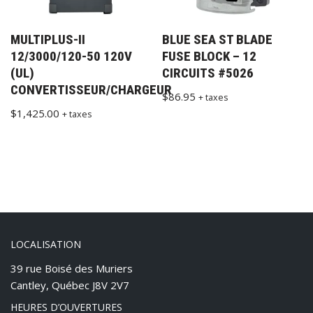
MULTIPLUS-II
BLUE SEA ST BLADE
12/3000/120-50 120V
FUSE BLOCK – 12
(UL)
CIRCUITS #5026
CONVERTISSEUR/CHARGEUR
$
86.95
+ taxes
$
1,425.00
+ taxes
LOCALISATION
39 rue Boisé des Muriers
Cantley, Québec J8V 2V7
HEURES D’OUVERTURES