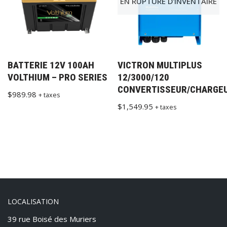
EN RUPTURE D'INVENTAIRE
BATTERIE 12V 100AH
VICTRON MULTIPLUS
VOLTHIUM – PRO SERIES
12/3000/120
CONVERTISSEUR/CHARGE
$
989.98
+ taxes
$
1,549.95
+ taxes
LOCALISATION
39 rue Boisé des Muriers