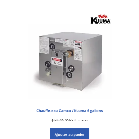
Chauffe-eau Camco / Kuuma 6 gallons
$
585.95
$
565.95
+ taxes
Ajouter au panier