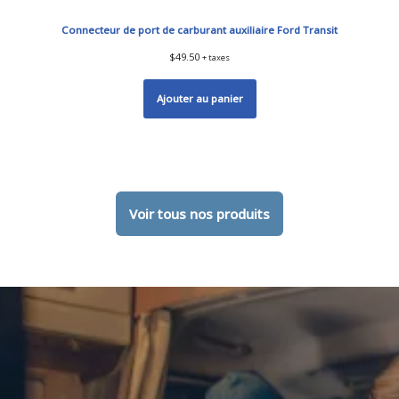
Connecteur de port de carburant auxiliaire Ford Transit
$
49.50
+ taxes
Ajouter au panier
Voir tous nos produits