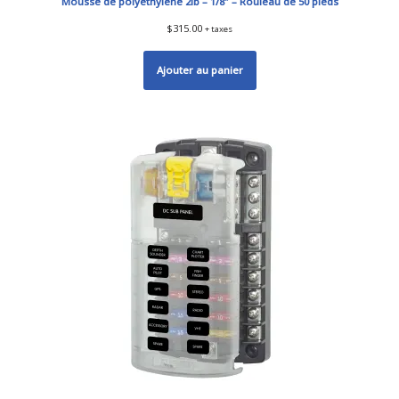
Mousse de polyéthylène 2lb – 1/8″ – Rouleau de 50 pieds
$
315.00
+ taxes
Ajouter au panier