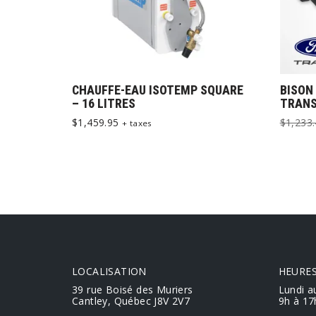
CHAUFFE-EAU ISOTEMP SQUARE
BISON 
– 16 LITRES
TRANS
$
1,459.95
$
1,233
+ taxes
LOCALISATION
HEURES
39 rue Boisé des Muriers
Lundi a
Cantley, Québec J8V 2V7
9h à 17