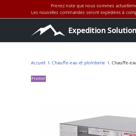
Prenez note que nous sommes actuellemen
Les nouvelles commandes seront expédiées à compte
Aller
au
contenu
Expedition Solutio
Accueil
\
Chauffe-eau et plomberie
\
Chauffe-ea
Promo!