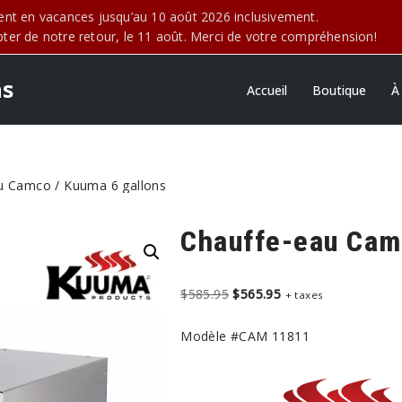
t en vacances jusqu’au 10 août 2026 inclusivement.
r de notre retour, le 11 août. Merci de votre compréhension!
ns
Accueil
Boutique
À
u Camco / Kuuma 6 gallons
Chauffe-eau Cam
$
585.95
$
565.95
+ taxes
Modèle #CAM 11811