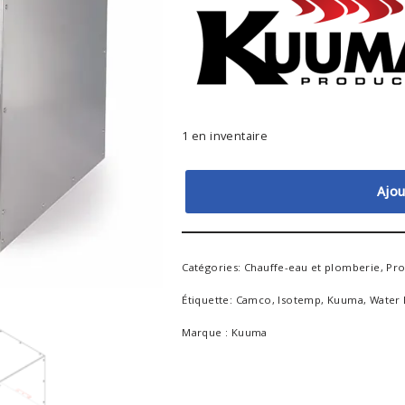
1 en inventaire
Ajou
Catégories:
Chauffe-eau et plomberie
,
Pr
Étiquette:
Camco
,
Isotemp
,
Kuuma
,
Water 
Marque :
Kuuma