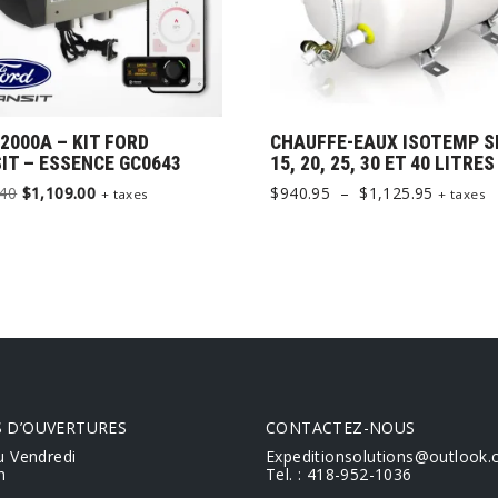
2000A – KIT FORD
CHAUFFE-EAUX ISOTEMP S
IT – ESSENCE GC0643
15, 20, 25, 30 ET 40 LITRES
.40
$
1,109.00
$
940.95
–
$
1,125.95
+ taxes
+ taxes
 D’OUVERTURES
CONTACTEZ-NOUS
u Vendredi
Expeditionsolutions@outlook
h
Tel. : 418-952-1036