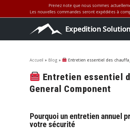
Prenez note que nous sommes actuellemen
Les nouvelles commandes seront expédiées à compte
Aller
au
contenu
Expedition Solutio
Accueil
»
Blog
»
Entretien essentiel des chauf
Entretien essentiel 
General Component
Pourquoi un entretien annuel p
votre sécurité