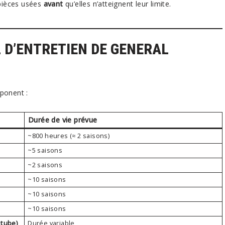
pièces usées
avant
qu’elles n’atteignent leur limite.
L D’ENTRETIEN DE GENERAL
ponent :
Durée de vie prévue
~800 heures (≈ 2 saisons)
~5 saisons
~2 saisons
~10 saisons
~10 saisons
~10 saisons
 tube)
Durée variable